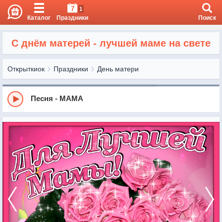
7
1
Каталог
Праздники
Поиск
С днём матерей - лучшей маме на свете
Открыткиок
Праздники
День матери
Песня - МАМА