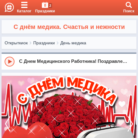
8
2
Каталог
Праздники
Поиск
С днём медика. Счастья и нежности
Открыткиок
Праздники
День медика
С Днем Медицинского Работника! Поздравление