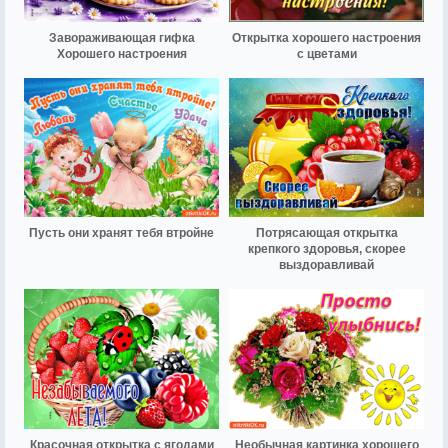
Завораживающая гифка
Открытка хорошего настроения
Хорошего настроения
с цветами
Пусть они хранят тебя втройне
Потрясающая открытка
крепкого здоровья, скорее
выздоравливай
Красочная открытка с ягодами
Необычная картинка хорошего