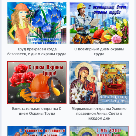
Труд прекрасен когда
С всемирным днем охраны
безопасен, с днем охраны труда
труда
Блистательная открытка С
Мерцающая открытка Успение
днем Охраны Труда
праведной Анны. Света в
каждом дне