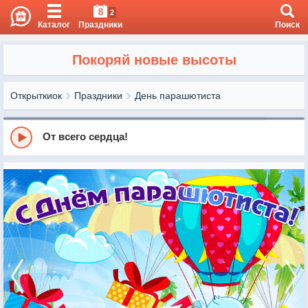
8
2
Каталог
Праздники
Поиск
Покоряй новые высоты
Открыткиок
Праздники
День парашютиста
От всего сердца!