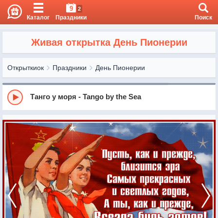
9
2
Каталог
Праздники
Поиск
Живая открытка День Пионерии
Открыткиок
Праздники
День Пионерии
Танго у моря - Tango by the Sea