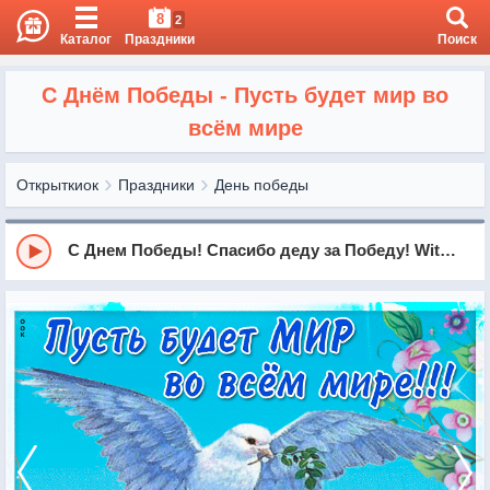
8
2
Каталог
Праздники
Поиск
С Днём Победы - Пусть будет мир во
всём мире
Открыткиок
Праздники
День победы
С Днем Победы! Спасибо деду за Победу! With The Victory Day! Thank you grandpa for the Victory!