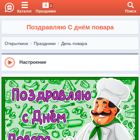
9
2
Каталог
Праздники
Поиск
Поздравляю С днём повара
Открыткиок
Праздники
День повара
Настроение