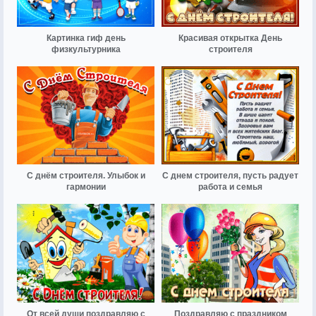
Картинка гиф день
Красивая открытка День
физкультурника
строителя
С днём строителя. Улыбок и
С днем строителя, пусть радует
гармонии
работа и семья
От всей души поздравляю с
Поздравляю с праздником