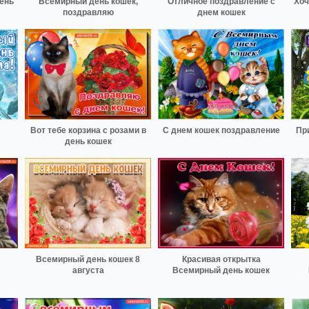
ень
Всемирный день кошек,
Отличное поздравление с
Хоч
поздравляю
днем кошек
Вот тебе корзина с розами в
С днем кошек поздравление
Пр
день кошек
Всемирный день кошек 8
Красивая открытка
августа
Всемирный день кошек