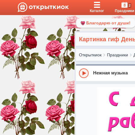
8
2
Каталог
Праздники
Благодарю от души!
Картинка гиф Ден
Открыткиок
Праздники
Нежная музыка