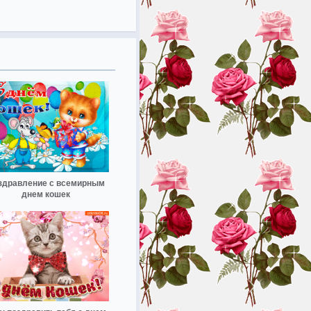
здравление с всемирным
днем кошек