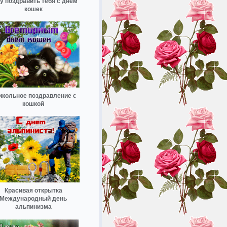
у поздравить тебя с днем
кошек
икольное поздравление с
кошкой
Красивая открытка
Международный день
альпинизма