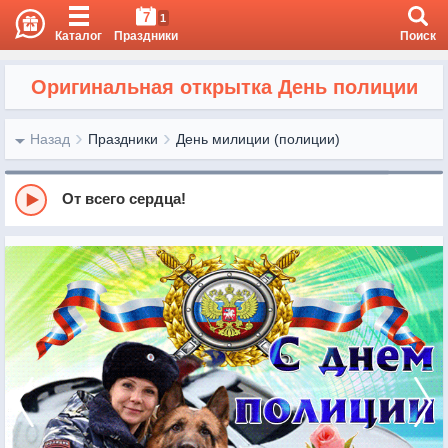
7
1
Каталог
Праздники
Поиск
Оригинальная открытка День полиции
Назад
Праздники
День милиции (полиции)
От всего сердца!