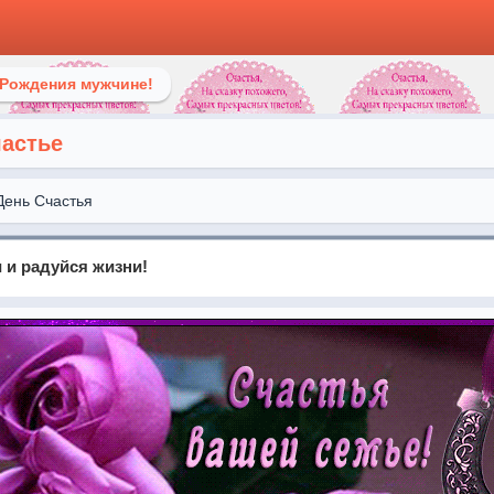
 Рождения мужчине!
частье
День Счастья
 и радуйся жизни!