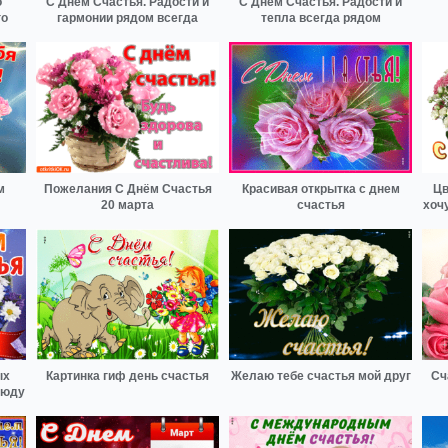
о
С Днём Счастья. Радости и
С Днём Счастья. Радости и
го
гармонии рядом всегда
тепла всегда рядом
м
Пожелания С Днём Счастья
Красивая открытка с днем
Цв
20 марта
счастья
хоч
ых
Картинка гиф день счастья
Желаю тебе счастья мой друг
Сч
сюду