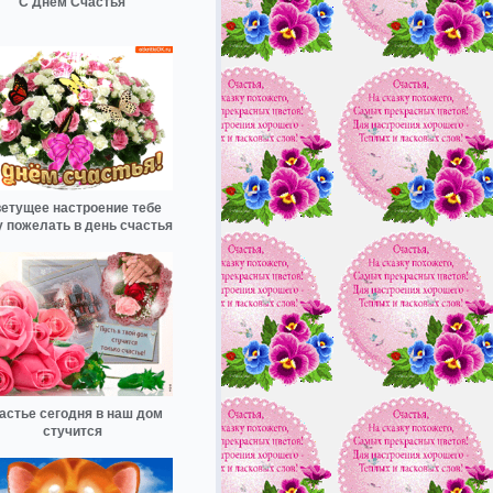
С Днём Счастья
етущее настроение тебе
у пожелать в день счастья
астье сегодня в наш дом
стучится