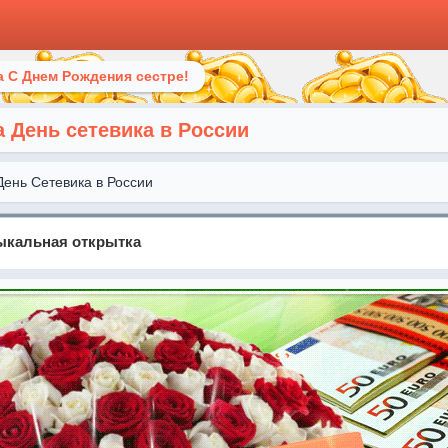
 С Днем Рождения сестре!
 День сетевика в России
День Сетевика в России
зыкальная открытка