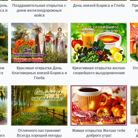
День
Поздравительная открытка с
День князей Бориса и Глеба
Пре
са и
днем железнодорожных
ж
войск
нем
Красивая открытка День
Креативная открытка желаю
От
ск
благоверных князей Бориса и
скорейшего выздоровления
Глеба
-
Отличного настроения!
Живая открытка Желаю тебе
Г
ого
Всегда хорошей погоды
доброго утра!
д