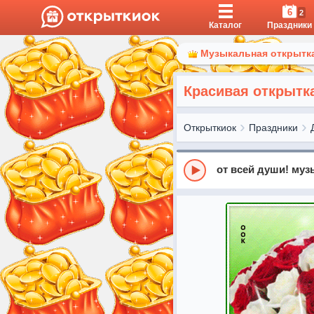
6
2
Каталог
Праздники
Музыкальная открытка
Красивая открытка
Открыткиок
Праздники
от всей души! му