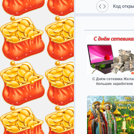
Код откры
С Днём сетевика Жел
больших заработков