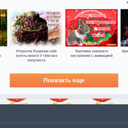
Открытка Разреши себе
Картинка хорошего
Кра
ю
хотеть много! У тебя все
настроения с анимацией
получится
Показать еще