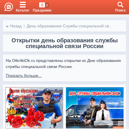
6
2
Каталог
Праздники
Поиск
Назад
День образования Службы специальной связи России
Открытки день образования службы
специальной связи России
На OtkritkiOk.ru представлены открытки ко Дню образования 
службы специальной связи России.

Показать больше...
Открытки от Otkritki Ok помогут поздравить сотрудников 
спецсвязи и выразить признательность за их важную работу.