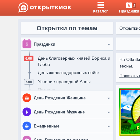
6
2
Каталог
Праздники
Открытки по темам
Открытки
Праздники
День благоверных князей Бориса и
6.08
На Otkrit
Глеба
весны.

День железнодорожных войск
Показать 
С открытк
Успение праведной Анны
7.08
Пятница
День Рождения Женщине
Всемирный день кошек
8.08
День альпиниста
Женщине
День Рождения Мужчине
Выходные
Подруге
День строителя
Мужчине
9.08
Ежедневные
День физкультурника
Девушке
Другу
Доброе утро