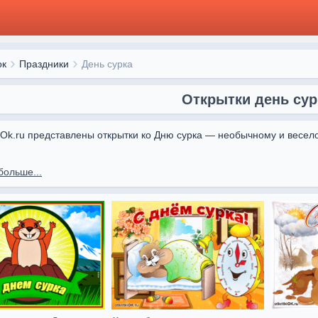
ок
Праздники
День сурка
Открытки день сур
kiOk.ru представлены открытки ко Дню сурка — необычному и весел
больше...
ами от Otkritki Ok вы сможете поздравить друзей и близких, подари