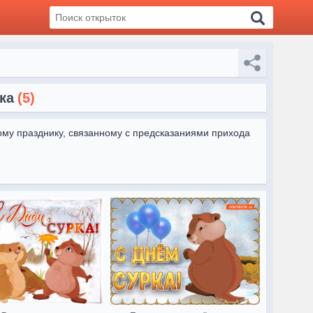
ка
(5)
ому празднику, связанному с предсказаниями прихода 
в улыбку и напомнив о традиции этого дня.