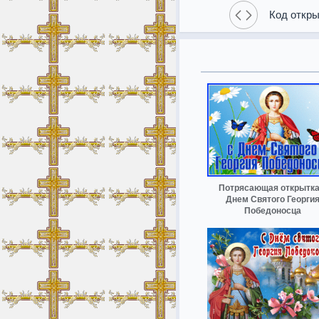
Код откры
Потрясающая открытка
Днем Святого Георги
Победоносца