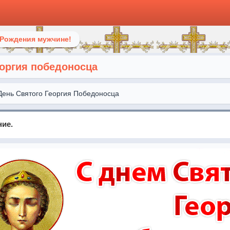
 Рождения мужчине!
еоргия победоносца
День Святого Георгия Победоносца
ние.