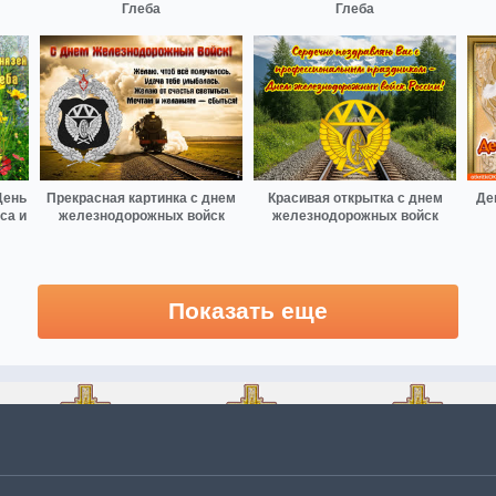
Глеба
Глеба
День
Прекрасная картинка с днем
Красивая открытка с днем
Де
са и
железнодорожных войск
железнодорожных войск
Показать еще