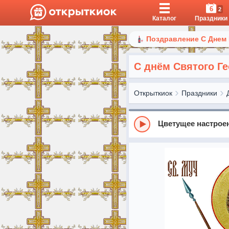
6
2
Каталог
Праздники
Поздравление С Днем
С днём Святого Г
Открыткиок
Праздники
Цветущее настрое