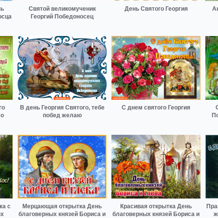
нь
Святой великомученик
День Святого Георгия
А
осца
Георгий Победоносец
го
В день Георгия Святого, тебе
С днем святого Георгия
со
побед желаю
П
ка с
Мерцающая открытка День
Красивая открытка День
Пра
ых
благоверных князей Бориса и
благоверных князей Бориса и
ж