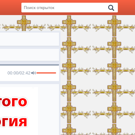
00:00
/
02:42