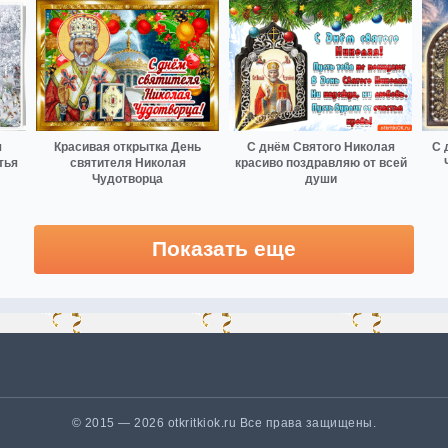
я
Красивая открытка День
С днём Святого Николая
С 
тья
святителя Николая
красиво поздравляю от всей
Чудотворца
души
Показать еще
© 2015 — 2026 otkritkiok.ru Все права защищены.