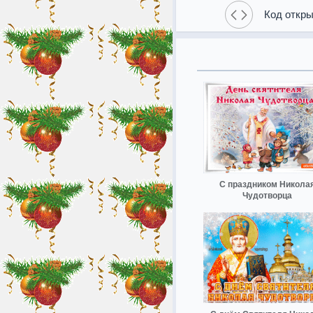
Код откры
С праздником Никола
Чудотворца