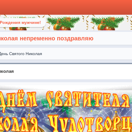
 Рождения мужчине!
иколая непременно поздравляю
День Святого Николая
иколая