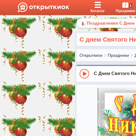
7
1
Каталог
Праздники
Поздравление С Днем
С днем Святого Н
Открыткиок
Праздники
C Днем Святого Н