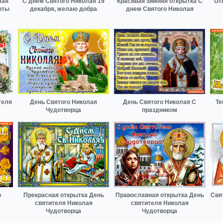
лая
С днём Святого Николая 19
Красивая зимняя открытка С
От
оты
декабря, желаю добра
днем Святого Николая
теля
День Святого Николая
День Святого Николая С
Те
Чудотворца
праздником
о
Прекрасная открытка День
Православная открытка День
Свя
святителя Николая
святителя Николая
Чудотворца
Чудотворца