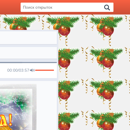
00:00
/
03:57