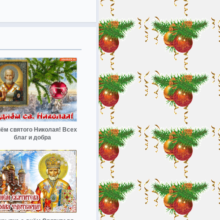
нём святого Николая! Всех
благ и добра