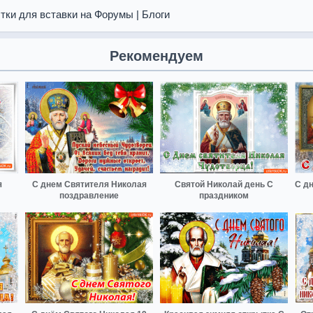
тки для вставки на Форумы | Блоги
Рекомендуем
я
С днем Святителя Николая
Святой Николай день С
С д
поздравление
праздником