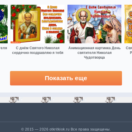
теля
С днём Святого Николая
Анимационная картинка День
Свя
сердечно поздравляю я тебя
святителя Николая
Р
Чудотворца
Показать еще
© 2015 — 2026 otkritkiok.ru Все права защищены.