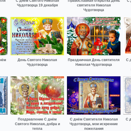
еля
С днём Святого Николая
Православная открытка День
С 
Чудотворца 19 декабря
святителя Николая
Чудотворца
днём
День Святого Николая
Праздничная День святителя
С 
Чудотворца
Николая Чудотворца
Поздравление С днём
С днём Святителя Николая
С 
Святого Николая, добра и
Чудотворца, мои искренние
тепла
пожелания