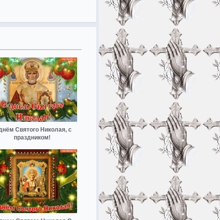
днём Святого Николая, с
праздником!