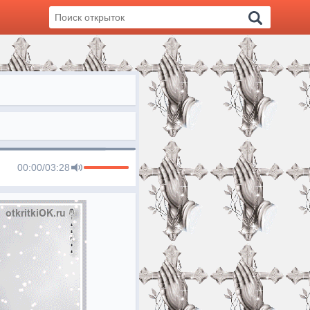
00:00
/
03:28