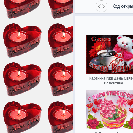
Код откры
Картинка гиф День Свят
Валентина