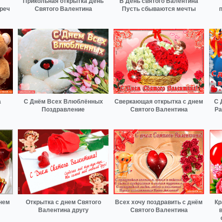
Прикольная открытка День
В День святого Валентина
реч
Святого Валентина
Пусть сбываются мечты
а
С Днём Всех Влюблённых
Сверкающая открытка с днем
С 
Поздравление
Святого Валентина
Ра
нем
Открытка с днем Святого
Всех хочу поздравить с днём
Кр
Валентина другу
Святого Валентина