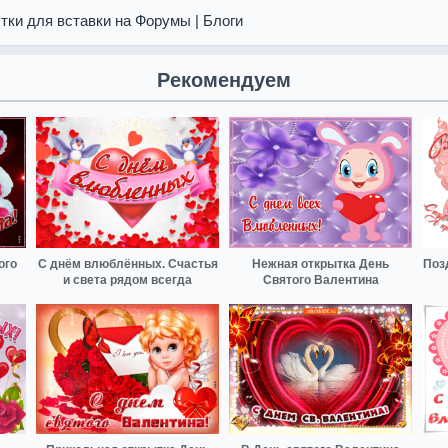
тки для вставки на Форумы | Блоги
Рекомендуем
ого
С днём влюблённых. Счастья
Нежная открытка День
Поз
и света рядом всегда
Святого Валентина