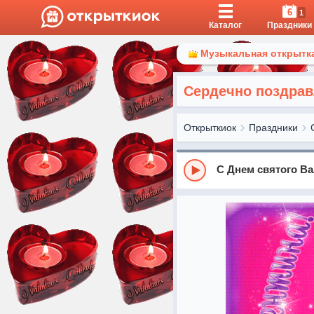
6
1
Каталог
Праздники
Музыкальная открытка
Сердечно поздра
Открыткиок
Праздники
С Днем святого Ва