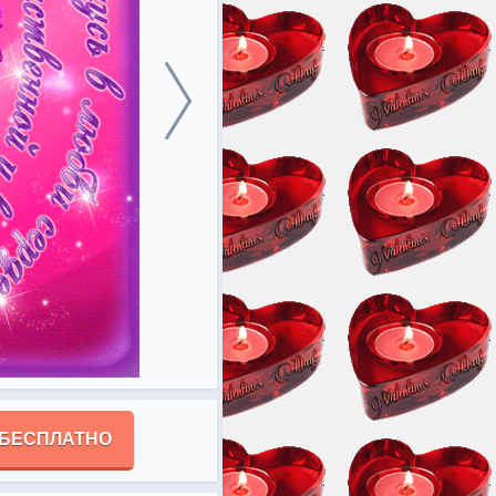
 БЕСПЛАТНО