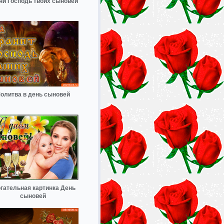
ни Господь твоих сыновей
олитва в день сыновей
гательная картинка День
сыновей