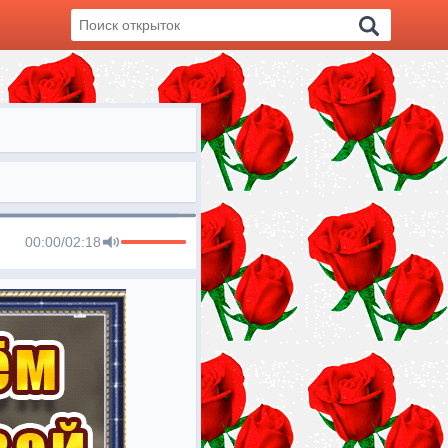
00:00
/
02:18