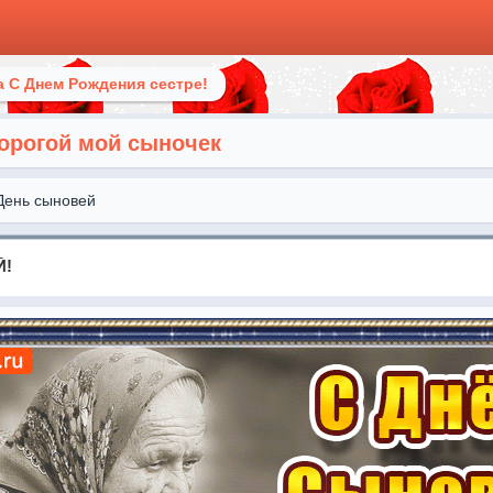
 С Днем Рождения сестре!
орогой мой сыночек
День сыновей
Й!