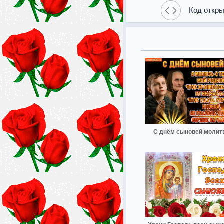
Код откры
С днём сыновей молит