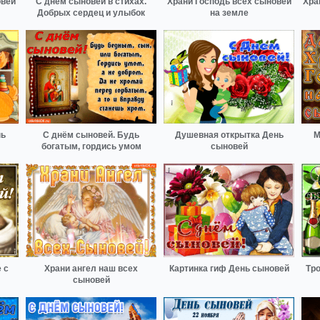
овей
С днём сыновей в стихах.
Храни Господь всех сыновей
Хра
Добрых сердец и улыбок
на земле
нь
С днём сыновей. Будь
Душевная открытка День
М
богатым, гордись умом
сыновей
 с
Храни ангел наш всех
Картинка гиф День сыновей
Тро
сыновей