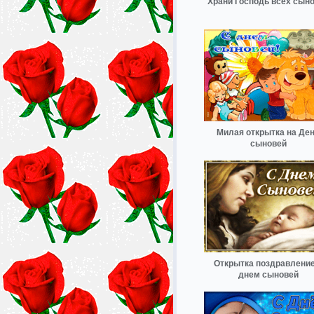
Храни Господь всех сын
Милая открытка на Де
сыновей
Открытка поздравление
днем сыновей