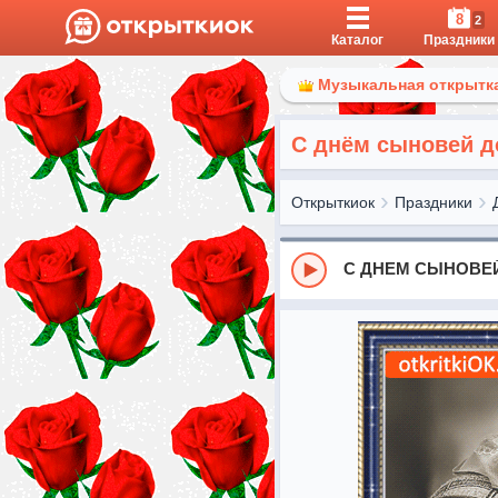
8
2
Каталог
Праздники
Музыкальная открытка
С днём сыновей д
Открыткиок
Праздники
С ДНЕМ СЫНОВЕ