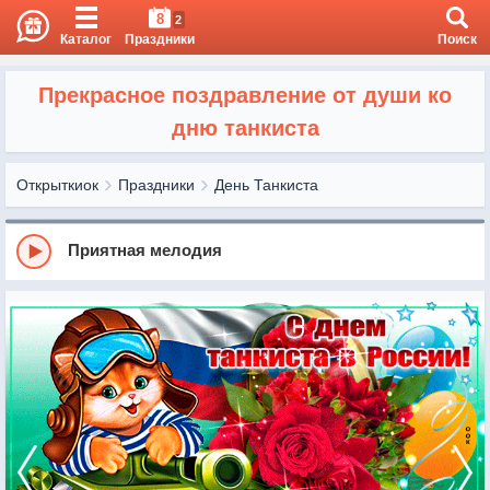
8
2
Каталог
Праздники
Поиск
Прекрасное поздравление от души ко
дню танкиста
Открыткиок
Праздники
День Танкиста
Приятная мелодия