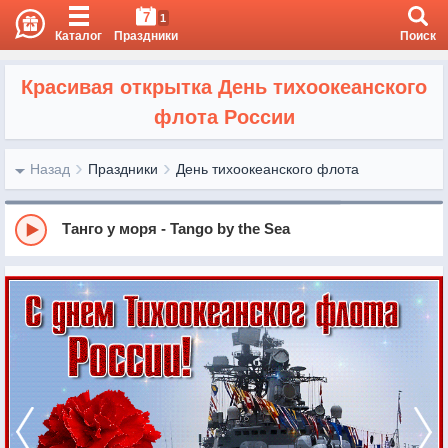
7
1
Каталог
Праздники
Поиск
Красивая открытка День тихоокеанского
флота России
Назад
Праздники
День тихоокеанского флота
Танго у моря - Tango by the Sea