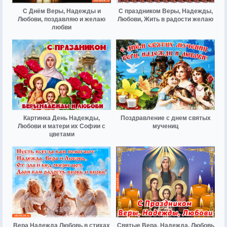
С Днём Веры, Надежды и
С праздником Веры, Надежды,
Любови, поздавляю и желаю
Любови, Жить в радости желаю
любви
Картинка День Надежды,
Поздравление с днем святых
Любови и матери их Софии с
мучениц
цветами
Вера Надежда Любовь в стихах
Святые Вера, Надежда, Любовь