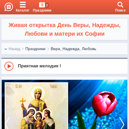
8
2
Каталог
Праздники
Поиск
Живая открытка День Веры, Надежды,
Любови и матери их Софии
Назад
Праздники
Вера, Надежда, Любовь
Приятная мелодия !