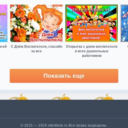
всей
С Днём Воспитателя, спасибо
Открытка с днем воспитателя
за все
и всех дошкольных
работников
Показать еще
© 2015 — 2026 otkritkiok.ru Все права защищены.