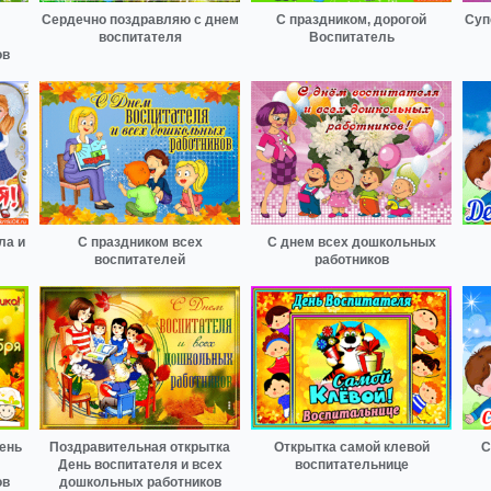
Сердечно поздравляю с днем
С праздником, дорогой
Суп
воспитателя
Воспитатель
ов
ла и
С праздником всех
С днем всех дошкольных
воспитателей
работников
ень
Поздравительная открытка
Открытка самой клевой
С
День воспитателя и всех
воспитательнице
ов
дошкольных работников