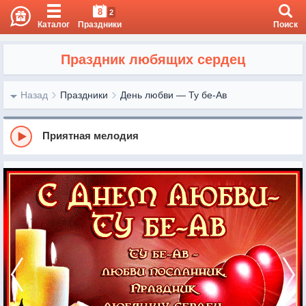
8
2
Каталог
Праздники
Поиск
Праздник любящих сердец
Назад
Праздники
День любви — Ту бе-Ав
Приятная мелодия