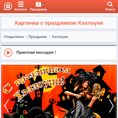
8
2
Каталог
Праздники
Поиск
Картинка с праздником Хэллоуин
Открыткиок
Праздники
Хэллоуин
Приятная мелодия !