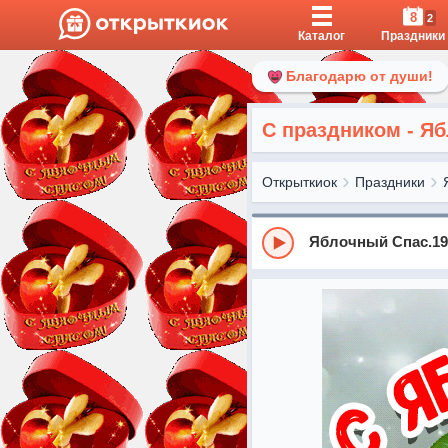
8
2
Каталог
Праздники
Благодарю от души!
С праздником - Я
Открыткиок
Праздники
Яблочный Спас.19 