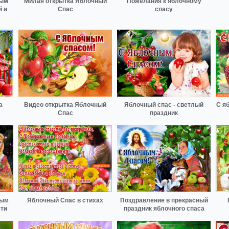
ным
Милая открытка Яблочный
Пожелания к яблочному
 и
Спас
спасу
а
Видео открытка Яблочный
Яблочный спас - светлый
С я
Спас
праздник
ным
Яблочный Спас в стихах
Поздравление в прекрасный
сти
праздник яблочного спаса