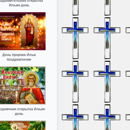
здравительная открытка
Ильин день
День пророка Ильи
поздравление
здничная открытка Ильин
день