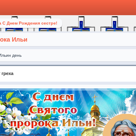
 С Днем Рождения сестре!
рока Ильи
Ильин день
 греха