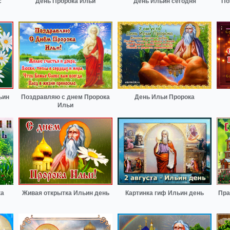
с
День Пророка Ильи
День Ильин сегодня
По
ьин
Поздравляю с днем Пророка
День Ильи Пророка
Ильи
ка
Живая открытка Ильин день
Картинка гиф Ильин день
Пра