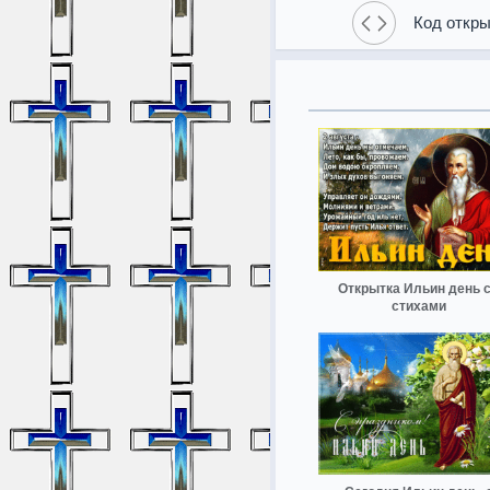
Код откры
Открытка Ильин день 
стихами