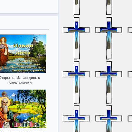
Открытка Ильин день с
пожеланиями