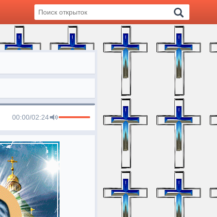
00:00
/
02:24