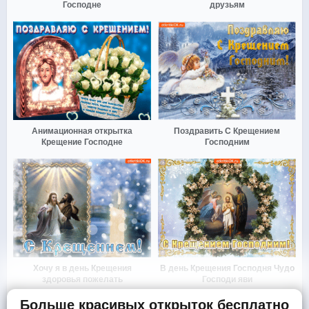
Господне
друзьям
Анимационная открытка
Поздравить С Крещением
Крещение Господне
Господним
Хочу я в день Крещения
В день Крещения Господня Чудо
здоровья пожелать
Господи яви
Больше красивых открыток бесплатно