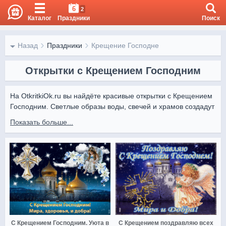
6
2
Каталог
Праздники
Поиск
Назад
Праздники
Крещение Господне
Открытки с Крещением Господним
На OtkritkiOk.ru вы найдёте красивые открытки с Крещением 
Господним. Светлые образы воды, свечей и храмов создадут 
атмосферу праздника и духовного очищения.

Показать больше...
Дарите открытки с Otkritki Ok, чтобы поздравить родных и 
друзей с этим важным событием и пожелать здоровья, 
благополучия и мира.
С Крещением Господним. Уюта в
С Крещением поздравляю всех