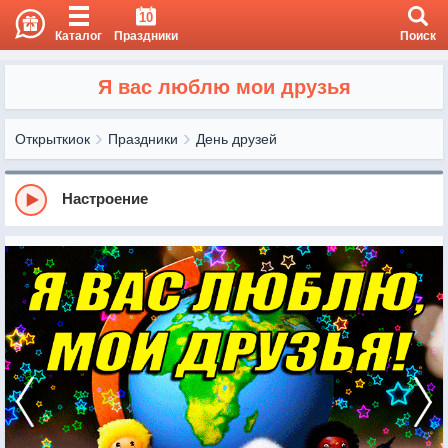
10
Каталог
Праздники
Поиск
Я вас люблю мои друзья
Открыткиок
Праздники
День друзей
Настроение