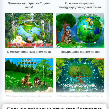
Позитивная открытка С днем
Красивая открытка с
леса!
международным днем лесов
С международным днем леса
Поздравляю с днем лесов
21 марта международный день
С Международным Днём Лесов
лесов