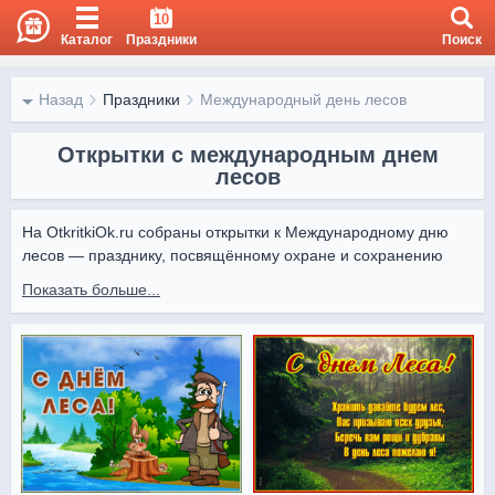
10
Каталог
Праздники
Поиск
Назад
Праздники
Международный день лесов
Открытки с международным днем
лесов
На OtkritkiOk.ru собраны открытки к Международному дню 
лесов — празднику, посвящённому охране и сохранению 
зелёных богатств планеты.

Показать больше...
Открытки от Otkritki Ok помогут выразить любовь к природе и 
напомнить о важности бережного отношения к лесам.