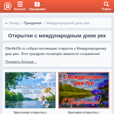
8
2
Каталог
Праздники
Поиск
Назад
Праздники
Международный день рек
Открытки с международным днем рек
OtkritkiOk.ru собрал коллекцию открыток к Международному 
дню рек. Этот праздник посвящён важности сохранения 
водных ресурсов и чистоты рек для будущих поколений.

Показать больше...
Красивые картинки с реками, природой и вдохновляющими 
надписями можно скачать бесплатно или поделиться ими 
онлайн.
Красочная открытка с
Красивая открытка с