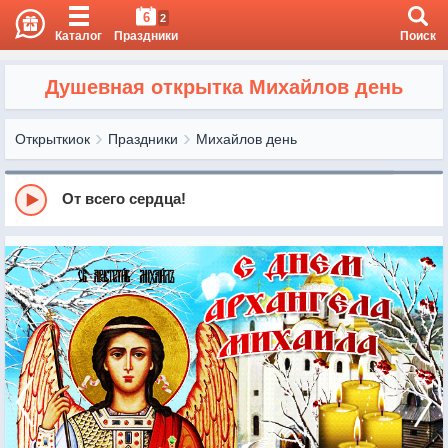
6
2
Каталог
Праздники
Поиск
Душевная открытка Михайлов день
Открыткиок
Праздники
Михайлов день
От всего сердца!