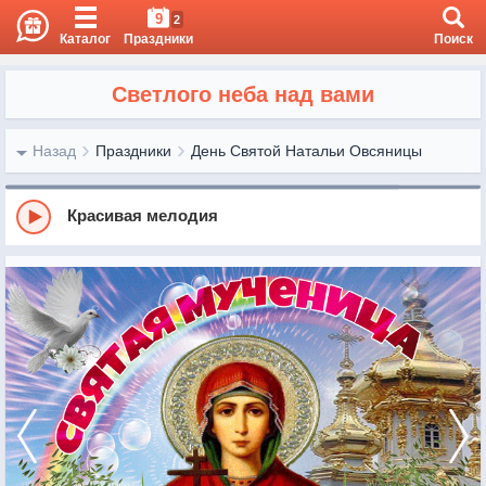
9
2
Каталог
Праздники
Поиск
Светлого неба над вами
Назад
Праздники
День Святой Натальи Овсяницы
Красивая мелодия