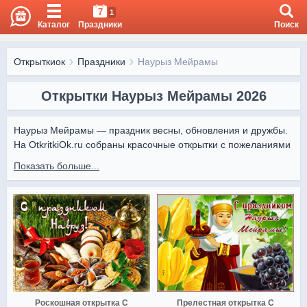
7
1
Каталог
Праздники
Поиск
Открыткиок
Праздники
Наурыз Мейрамы
Открытки Наурыз Мейрамы 2026
Наурыз Мейрамы — праздник весны, обновления и дружбы. 
На OtkritkiOk.ru собраны красочные открытки с пожеланиями 
счастья, добра и благополучия.

Показать больше...
Все изображения доступны бесплатно: скачивайте, 
отправляйте онлайн и делитесь с близкими. Пусть Наурыз 
принесёт радость и новые надежды!
Роскошная открытка С
Прелестная открытка С