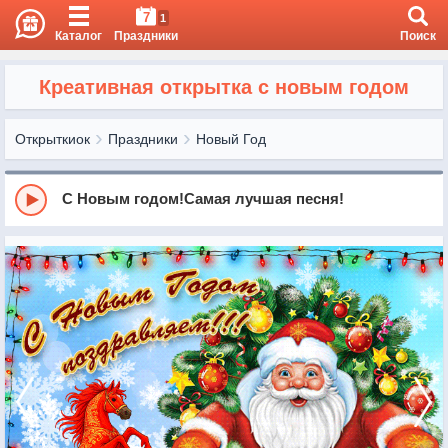
7
1
Каталог
Праздники
Поиск
Креативная открытка с новым годом
Открыткиок
Праздники
Новый Год
С Новым годом!Самая лучшая песня!