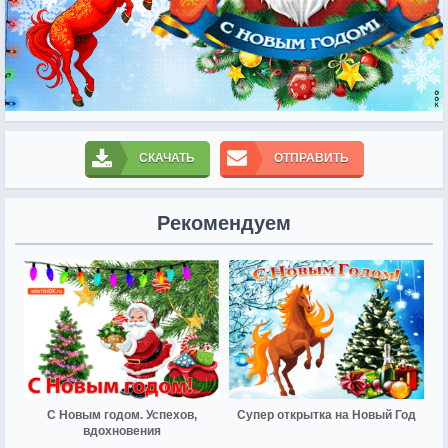
СКАЧАТЬ
ОТПРАВИТЬ
Рекомендуем
С Новым годом. Успехов,
Супер открытка на Новый Год
вдохновения