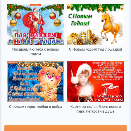
Поздравляю тебя с новым
С Новым годом! Год лошадки!
годом
С новым годом любви и добра
Картинка волшебного нового
года. Лёгкости в душе