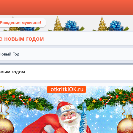
 Рождения мужчине!
с новым годом
Новый Год
овым годом