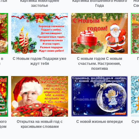
стья
Картинка новогоднее
Картинка Волшебного Нового
Но
застолье
Года
Св
 в
С Новым годом Подарки уже
С новым годом С новым
П
и
ждут тебя
счастьем. Настроения,
позитива
вого
Открытка на новый год с
С новой жизнью впереди
Суп
ждом
красивыми словами