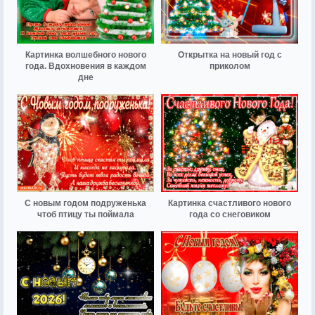
Картинка волшебного нового
Открытка на новый год с
года. Вдохновения в каждом
приколом
дне
С новым годом подруженька
Картинка счастливого нового
чтоб птицу ты поймала
года со снеговиком