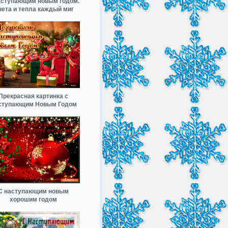
аступающим новым годом.
ета и тепла каждый миг
Прекрасная картинка с
ступающим Новым Годом
С наступающим новым
хорошим годом