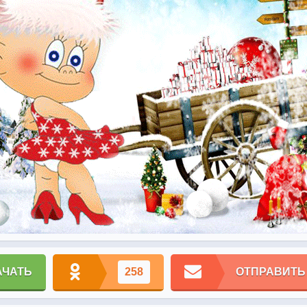
АЧАТЬ
258
ОТПРАВИТЬ