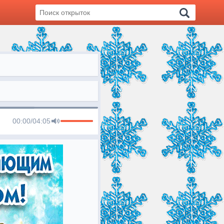
00:00
/
04:05