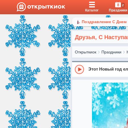
8
2
Каталог
Праздники
Поздравление С Днем
Друзья, С Наступ
Открыткиок
Праздники
Этот Новый год ел