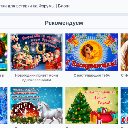
тки для вставки на Форумы | Блоги
Рекомендуем
 в
Новогодний привет моим
С наступающим тебя
С Н
одноклассникам