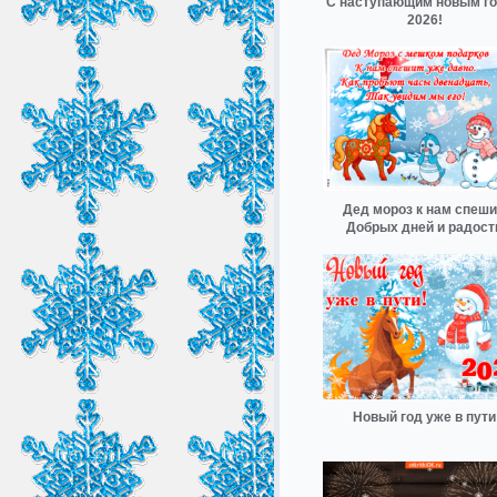
С наступающим новым г
2026!
Дед мороз к нам спеши
Добрых дней и радост
Новый год уже в пути