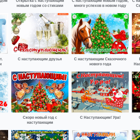
одом
Открытка с наступающим
С наступающим новым годом,
С н
новым годом со стихами
много успехов в новом году
Св
т.
С наступающим друзья
С наступающим Сказочного
и
нового года
На
Скоро новый год с
С Наступающим! Ура!
наступающим