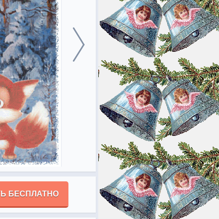
Ь БЕСПЛАТНО