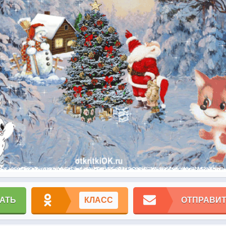
АТЬ
КЛАСС
ОТПРАВИТ