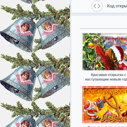
Код откры
Красивая открытка с
наступающим новым го