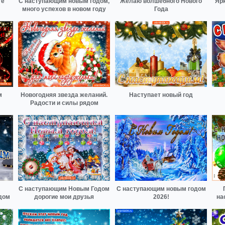
те
С наступающим новым годом,
Желаю волшебного Нового
Ярк
много успехов в новом году
Года
м
Новогодняя звезда желаний.
Наступает новый год
Радости и силы рядом
С наступающим Новым Годом
С наступающим новым годом
дом
дорогие мои друзья
2026!
на