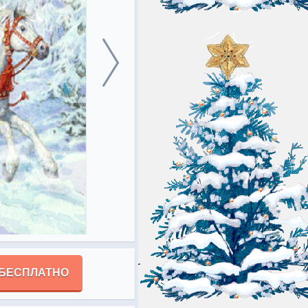
 БЕСПЛАТНО