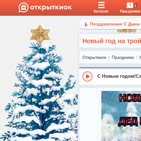
7
1
Каталог
Праздники
Поздравление С Днем
Новый год на трой
Открыткиок
Праздники
С Новым годом!Са