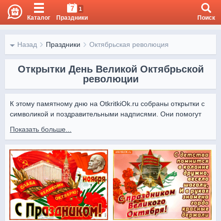
7
1
Каталог
Праздники
Поиск
Назад
Праздники
Октябрьская революция
Открытки День Великой Октябрьской
революции
К этому памятному дню на OtkritkiOk.ru собраны открытки с 
символикой и поздравительными надписями. Они помогут 
выразить уважение к истории и значению события.

Показать больше...
Все открытки можно скачать бесплатно и отправить онлайн, 
чтобы поделиться памятью и теплыми словами с близкими.