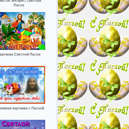
ристос воскрес, светлая
Пасха
артинка Светлой Пасхи
евная картинка с Пасхой