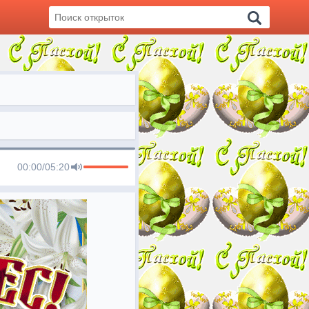
00:00
/
05:20