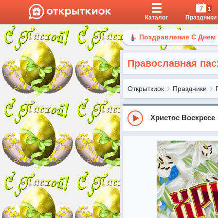
7
1
Каталог
Праздники
Поздравление С Днем
Православная пас
Открыткиок
Праздники
Христос Воскресе