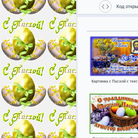
Код откры
Картинка с Пасхой с тек