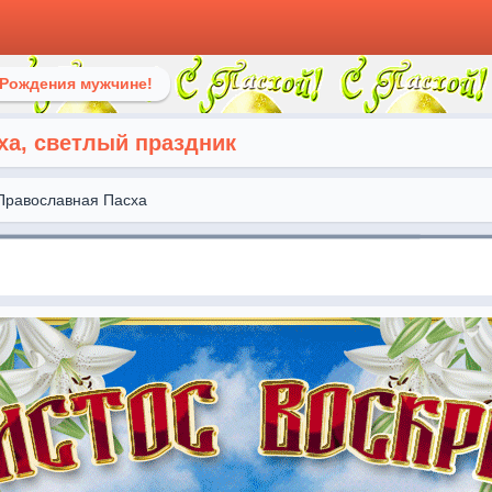
 Рождения мужчине!
ха, светлый праздник
Православная Пасха