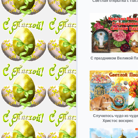
Светлая открытка с Пас
С праздником Великой П
Случилось чудо из чуде
Христос воскрес