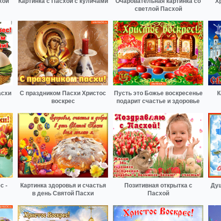
хой
Картинка с Пасхой с куличами
Очаровательная картинка со
Х
светлой Пасхой
асхи
С праздником Пасхи Христос
Пусть это Божье воскресенье
К
воскрес
подарит счастье и здоровье
с -
Картинка здоровья и счастья
Позитивная открытка с
Душ
в день Святой Пасхи
Пасхой