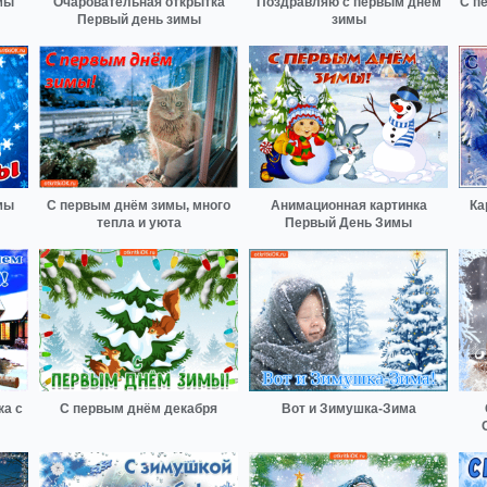
мы
Очаровательная открытка
Поздравляю с первым днём
С п
Первый день зимы
зимы
мы
С первым днём зимы, много
Анимационная картинка
Ка
тепла и уюта
Первый День Зимы
ка с
С первым днём декабря
Вот и Зимушка-Зима