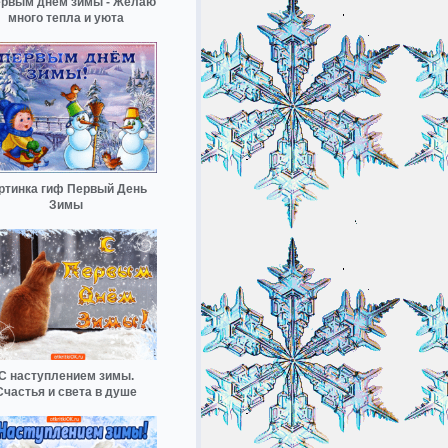
ервым днём зимы - Желаю
много тепла и уюта
ртинка гиф Первый День
Зимы
С наступлением зимы.
Счастья и света в душе