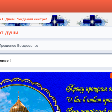
 С Днем Рождения сестре!
от души
Прощеное Воскресенье
енье !