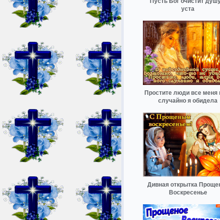
Пусть Бог очистит душу
уста
Простите люди все меня 
случайно я обидела
Дивная открытка Проще
Воскресенье