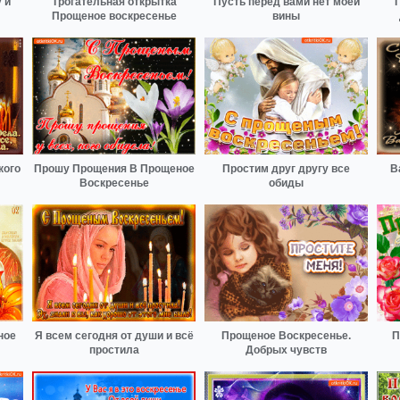
 и
Трогательная открытка
Пусть перед вами нет моей
Прощеное воскресенье
вины
кого
Прошу Прощения В Прощеное
Простим друг другу все
В
Воскресенье
обиды
ное
Я всем сегодня от души и всё
Прощеное Воскресенье.
П
простила
Добрых чувств