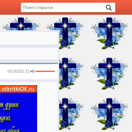
00:00
/
02:21