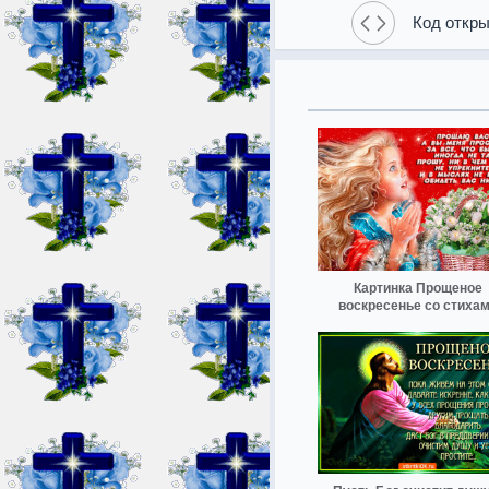
Код откры
Картинка Прощеное
воскресенье со стиха