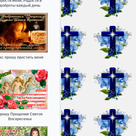
Прости Меня. Радости и
доброты каждый день
ас прошу простить меня
рошу Прощения Святое
Воскресенье