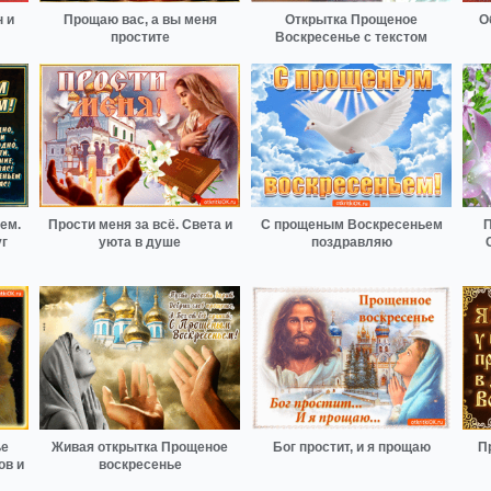
 и
Прощаю вас, а вы меня
Открытка Прощеное
О
простите
Воскресенье с текстом
ем.
Прости меня за всё. Света и
С прощеным Воскресеньем
П
г
уюта в душе
поздравляю
ье
Живая открытка Прощеное
Бог простит, и я прощаю
П
ов и
воскресенье