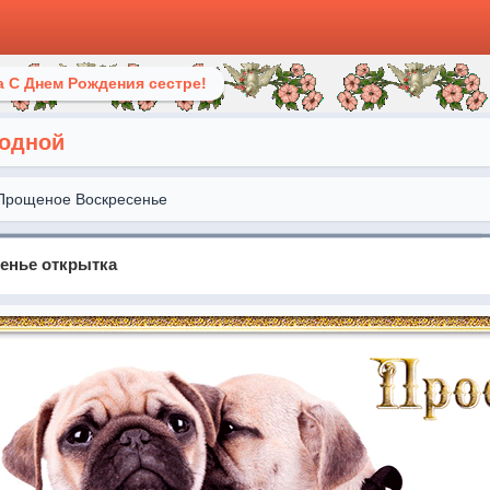
 С Днем Рождения сестре!
родной
Прощеное Воскресенье
енье открытка