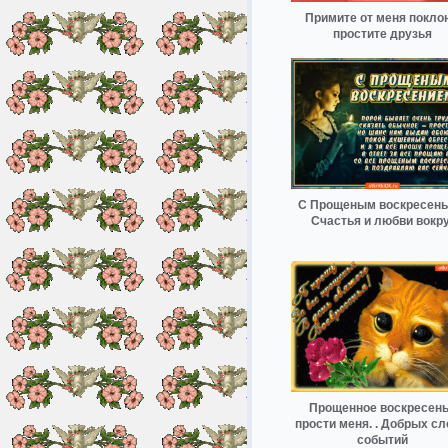
Примите от меня поклон
простите друзья
С Прощеным воскресень
Счастья и любви вокру
Прощенное воскресен
прости меня. . Добрых сл
событий