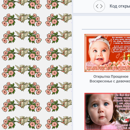
Код откры
Открытка Прощеное
Воскресенье с девочк