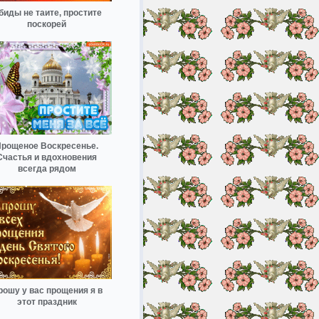
биды не таите, простите
поскорей
рощеное Воскресенье.
Счастья и вдохновения
всегда рядом
рошу у вас прощения я в
этот праздник