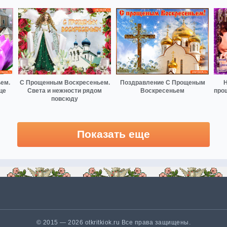
ем.
С Прощенным Воскресеньем.
Поздравление С Прощеным
Н
це
Света и нежности рядом
Воскресеньем
про
повсюду
Показать еще
© 2015 — 2026 otkritkiok.ru Все права защищены.