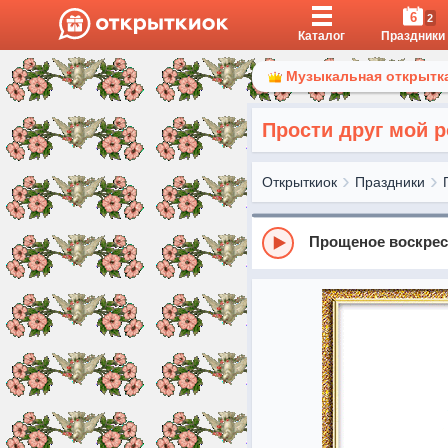
6
2
Каталог
Праздники
Музыкальная открытка
Прости друг мой 
Открыткиок
Праздники
Прощеное воскрес