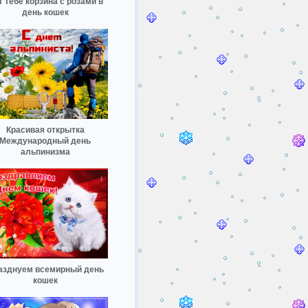
т тебе корзина с розами в
день кошек
Красивая открытка
Международный день
альпинизма
азднуем всемирный день
кошек