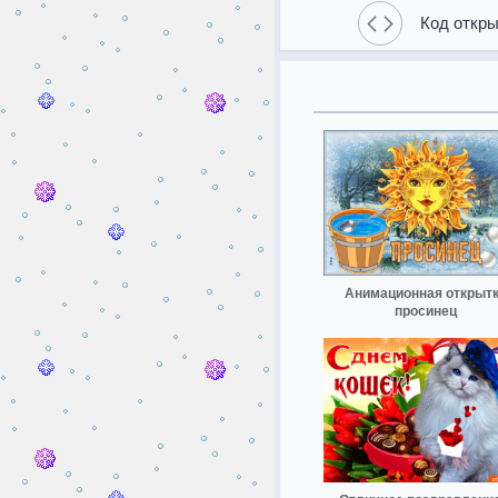
Код откры
Анимационная открыт
просинец