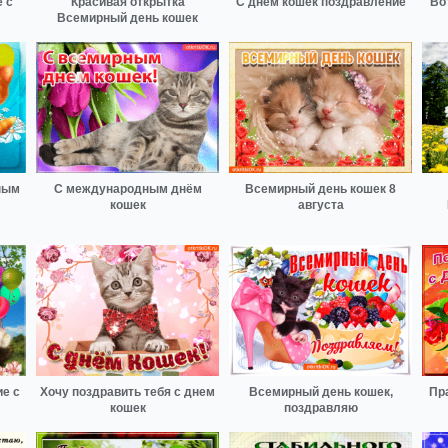
 с
Красивая открытка
С днем кошек поздравление
Во
Всемирный день кошек
ным
С международным днём
Всемирный день кошек 8
кошек
августа
е с
Хочу поздравить тебя с днем
Всемирный день кошек,
Пр
кошек
поздравляю