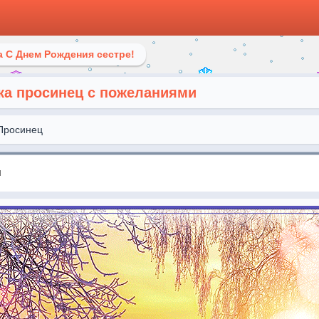
 С Днем Рождения сестре!
ка просинец с пожеланиями
Просинец
я