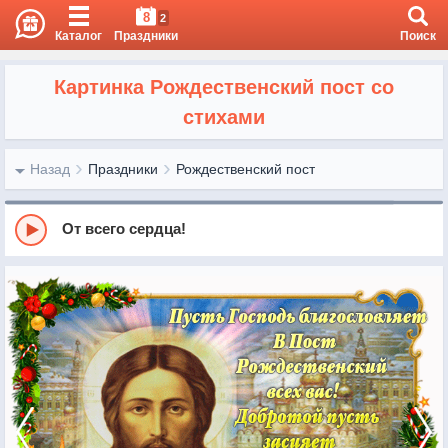
8
2
Каталог
Праздники
Поиск
Картинка Рождественский пост со
стихами
Назад
Праздники
Рождественский пост
От всего сердца!