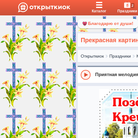
8
2
Каталог
Праздники
Благодарю от души!
Прекрасная карти
Открыткиок
Праздники
Приятная мелодия