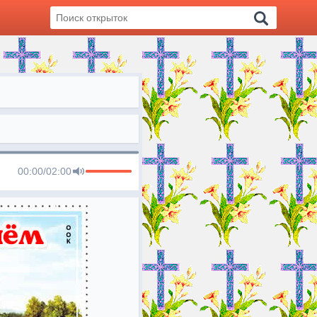
00:00
/
02:00