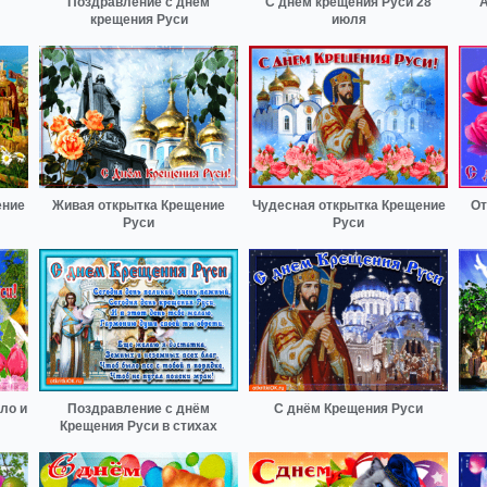
Поздравление с днем
С днём крещения Руси 28
А
крещения Руси
июля
ение
Живая открытка Крещение
Чудесная открытка Крещение
От
Руси
Руси
ло и
Поздравление с днём
С днём Крещения Руси
Крещения Руси в стихах