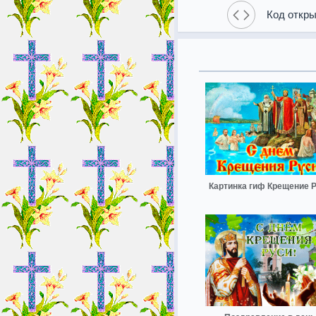
Код откры
Картинка гиф Крещение 